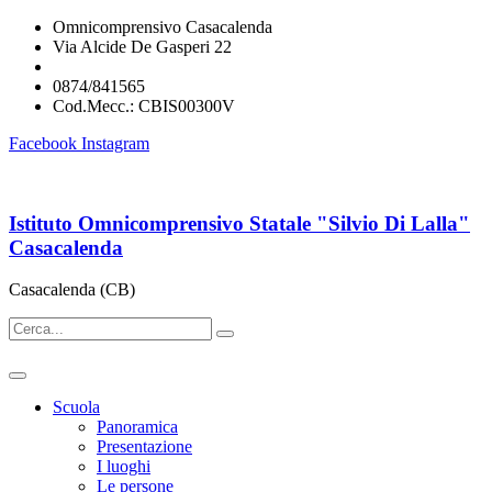
Omnicomprensivo Casacalenda
Via Alcide De Gasperi 22
cbis00300v@istruzione.it
0874/841565
Cod.Mecc.: CBIS00300V
Facebook
Instagram
Istituto Omnicomprensivo Statale "Silvio Di Lalla"
Casacalenda
Casacalenda (CB)
Scuola
Panoramica
Presentazione
I luoghi
Le persone