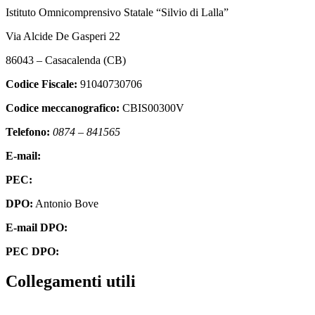
Istituto Omnicomprensivo Statale “Silvio di Lalla”
Via Alcide De Gasperi 22
86043 – Casacalenda (CB)
Codice Fiscale:
91040730706
Codice meccanografico:
CBIS00300V
Telefono:
0874 – 841565
E-mail:
cbis00300v@istruzione.it
PEC:
cbis00300v@pec.istruzione.it
DPO:
Antonio Bove
E-mail DPO:
privacy@oxfirm.it
PEC DPO:
oxfirm@emailcertificatapec.it
Collegamenti utili
Contatti