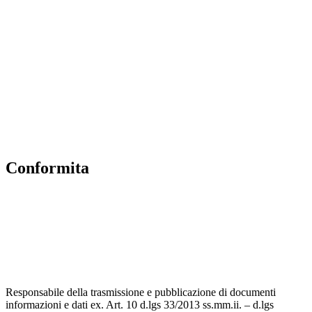
Amministrazione Trasparente
Scuola in Chiaro
Albo Online
MIUR
Iscrizioni Online
Accesso Riservato
Conformita
Privacy Policy
Dichiarazione di accessibilità
Note legali
Responsabile della trasmissione e pubblicazione di documenti
informazioni e dati ex. Art. 10 d.lgs 33/2013 ss.mm.ii. – d.lgs