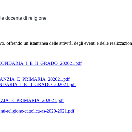
le docente di religione
, offrendo un’istantanea delle attività, degli eventi e delle realizzazion
NDARIA_I_E_II_GRADO_202021.pdf
NZIA_E_PRIMARIA_202021.pdf
ARIA_I_E_II_GRADO_202021.pdf
IA_E_PRIMARIA_202021.pdf
ti-religione-cattolica-as-2020-2021.pdf