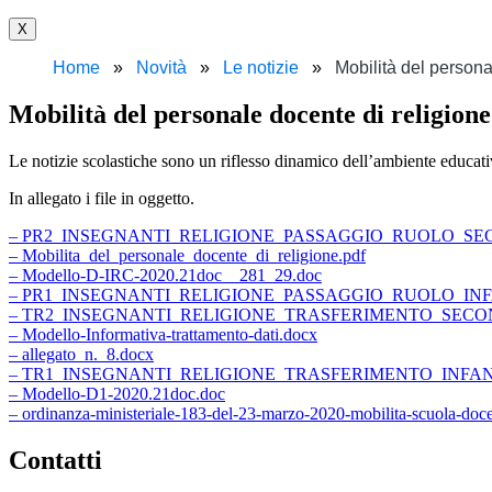
X
Home
Novità
Le notizie
Mobilità del persona
Mobilità del personale docente di religione
Le notizie scolastiche sono un riflesso dinamico dell’ambiente educativo
In allegato i file in oggetto.
– PR2_INSEGNANTI_RELIGIONE_PASSAGGIO_RUOLO_SECO
– Mobilita_del_personale_docente_di_religione.pdf
– Modello-D-IRC-2020.21doc__281_29.doc
– PR1_INSEGNANTI_RELIGIONE_PASSAGGIO_RUOLO_INFA
– TR2_INSEGNANTI_RELIGIONE_TRASFERIMENTO_SECOND
– Modello-Informativa-trattamento-dati.docx
– allegato_n._8.docx
– TR1_INSEGNANTI_RELIGIONE_TRASFERIMENTO_INFANZ
– Modello-D1-2020.21doc.doc
– ordinanza-ministeriale-183-del-23-marzo-2020-mobilita-scuola-docen
Contatti