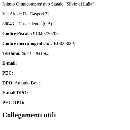
Istituto Omnicomprensivo Statale “Silvio di Lalla”
Via Alcide De Gasperi 22
86043 – Casacalenda (CB)
Codice Fiscale:
91040730706
Codice meccanografico:
CBIS00300V
Telefono:
0874 – 841565
E-mail:
cbis00300v@istruzione.it
PEC:
cbis00300v@pec.istruzione.it
DPO:
Antonio Bove
E-mail DPO:
privacy@oxfirm.it
PEC DPO:
oxfirm@emailcertificatapec.it
Collegamenti utili
Contatti