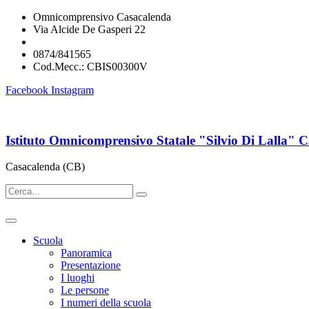
Omnicomprensivo Casacalenda
Via Alcide De Gasperi 22
cbis00300v@istruzione.it
0874/841565
Cod.Mecc.: CBIS00300V
Facebook
Instagram
Istituto Omnicomprensivo Statale "Silvio Di Lalla" 
Casacalenda (CB)
Scuola
Panoramica
Presentazione
I luoghi
Le persone
I numeri della scuola