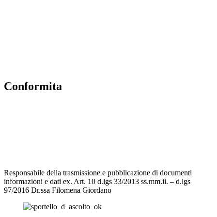
Albo Online
MIUR
Iscrizioni Online
Accesso Riservato
Conformita
Privacy Policy
Dichiarazione di accessibilità
Note legali
Responsabile della trasmissione e pubblicazione di documenti
informazioni e dati ex. Art. 10 d.lgs 33/2013 ss.mm.ii. – d.lgs
97/2016 Dr.ssa Filomena Giordano