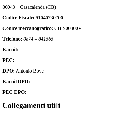
86043 – Casacalenda (CB)
Codice Fiscale:
91040730706
Codice meccanografico:
CBIS00300V
Telefono:
0874 – 841565
E-mail:
cbis00300v@istruzione.it
PEC:
cbis00300v@pec.istruzione.it
DPO:
Antonio Bove
E-mail DPO:
privacy@oxfirm.it
PEC DPO:
oxfirm@emailcertificatapec.it
Collegamenti utili
Contatti
Amministrazione Trasparente
Scuola in Chiaro