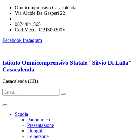
Omnicomprensivo Casacalenda
Via Alcide De Gasperi 22
cbis00300v@istruzione.it
0874/841565
Cod.Mecc.: CBIS00300V
Facebook
Instagram
Istituto Omnicomprensivo Statale "Silvio Di Lalla"
Casacalenda
Casacalenda (CB)
Scuola
Panoramica
Presentazione
I luoghi
Le persone