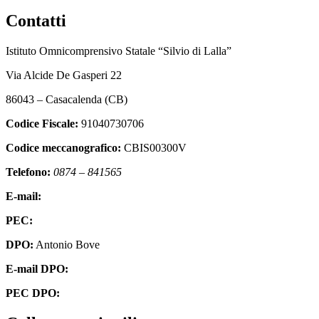
Contatti
Istituto Omnicomprensivo Statale “Silvio di Lalla”
Via Alcide De Gasperi 22
86043 – Casacalenda (CB)
Codice Fiscale:
91040730706
Codice meccanografico:
CBIS00300V
Telefono:
0874 – 841565
E-mail:
cbis00300v@istruzione.it
PEC:
cbis00300v@pec.istruzione.it
DPO:
Antonio Bove
E-mail DPO:
privacy@oxfirm.it
PEC DPO:
oxfirm@emailcertificatapec.it