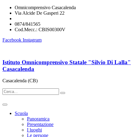
Omnicomprensivo Casacalenda
Via Alcide De Gasperi 22
cbis00300v@istruzione.it
0874/841565
Cod.Mecc.: CBIS00300V
Facebook
Instagram
Istituto Omnicomprensivo Statale "Silvio Di Lalla"
Casacalenda
Casacalenda (CB)
Scuola
Panoramica
Presentazione
I luoghi
Le persone