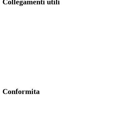
Collegamenti utili
Contatti
Amministrazione Trasparente
Scuola in Chiaro
Albo Online
MIUR
Iscrizioni Online
Accesso Riservato
Conformita
Privacy Policy
Dichiarazione di accessibilità
Note legali