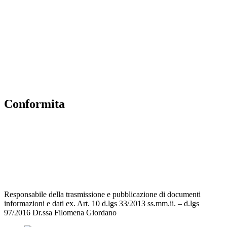
Scuola in Chiaro
Albo Online
MIUR
Iscrizioni Online
Accesso Riservato
Conformita
Privacy Policy
Dichiarazione di accessibilità
Note legali
Responsabile della trasmissione e pubblicazione di documenti
informazioni e dati ex. Art. 10 d.lgs 33/2013 ss.mm.ii. – d.lgs
97/2016 Dr.ssa Filomena Giordano