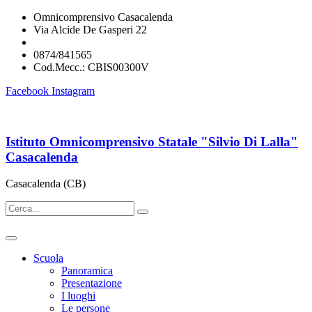
Omnicomprensivo Casacalenda
Via Alcide De Gasperi 22
cbis00300v@istruzione.it
0874/841565
Cod.Mecc.: CBIS00300V
Facebook
Instagram
Istituto Omnicomprensivo Statale "Silvio Di Lalla"
Casacalenda
Casacalenda (CB)
Scuola
Panoramica
Presentazione
I luoghi
Le persone