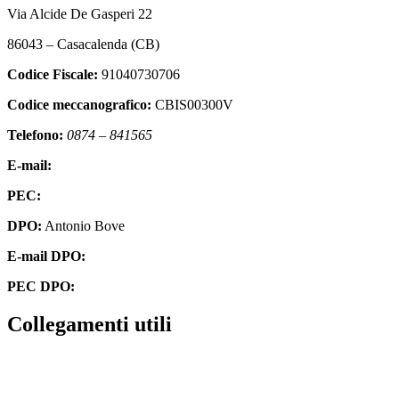
Via Alcide De Gasperi 22
86043 – Casacalenda (CB)
Codice Fiscale:
91040730706
Codice meccanografico:
CBIS00300V
Telefono:
0874 – 841565
E-mail:
cbis00300v@istruzione.it
PEC:
cbis00300v@pec.istruzione.it
DPO:
Antonio Bove
E-mail DPO:
privacy@oxfirm.it
PEC DPO:
oxfirm@emailcertificatapec.it
Collegamenti utili
Contatti
Amministrazione Trasparente