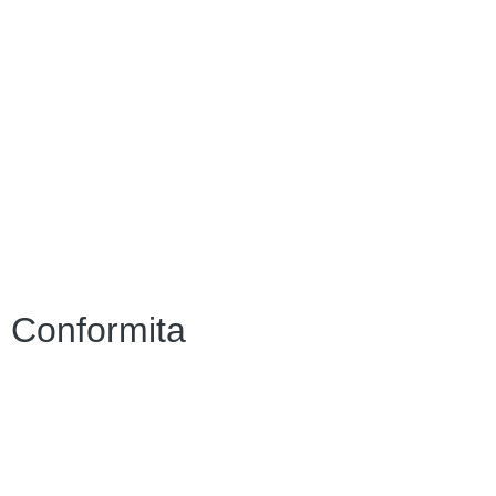
Contatti
Amministrazione Trasparente
Scuola in Chiaro
Albo Online
MIUR
Iscrizioni Online
Accesso Riservato
Conformita
Privacy Policy
Dichiarazione di accessibilità
Note legali