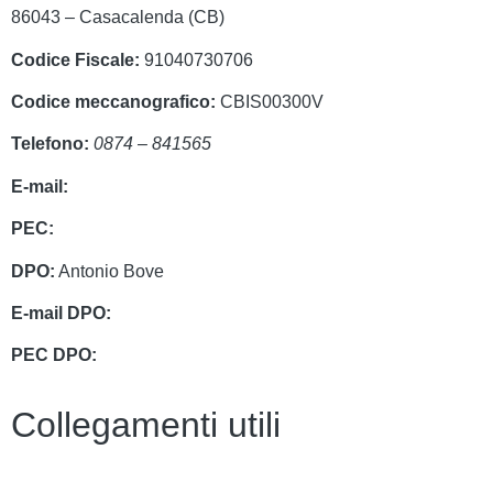
86043 – Casacalenda (CB)
Codice Fiscale:
91040730706
Codice meccanografico:
CBIS00300V
Telefono:
0874 – 841565
E-mail:
cbis00300v@istruzione.it
PEC:
cbis00300v@pec.istruzione.it
DPO:
Antonio Bove
E-mail DPO:
privacy@oxfirm.it
PEC DPO:
oxfirm@emailcertificatapec.it
Collegamenti utili