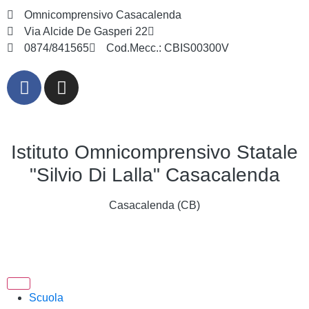
Omnicomprensivo Casacalenda
Via Alcide De Gasperi 22
cbis00300v@istruzione.it
0874/841565
Cod.Mecc.: CBIS00300V
Istituto Omnicomprensivo Statale
"Silvio Di Lalla" Casacalenda
Casacalenda (CB)
Scuola