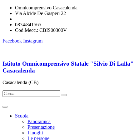
Omnicomprensivo Casacalenda
Via Alcide De Gasperi 22
cbis00300v@istruzione.it
0874/841565
Cod.Mecc.: CBIS00300V
Facebook
Instagram
Istituto Omnicomprensivo Statale "Silvio Di Lalla"
Casacalenda
Casacalenda (CB)
Scuola
Panoramica
Presentazione
I luoghi
Le persone