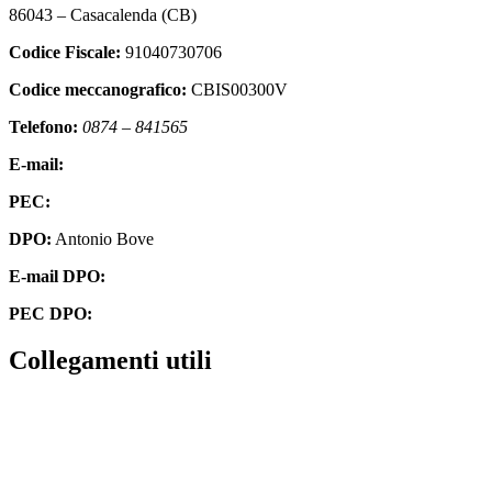
86043 – Casacalenda (CB)
Codice Fiscale:
91040730706
Codice meccanografico:
CBIS00300V
Telefono:
0874 – 841565
E-mail:
cbis00300v@istruzione.it
PEC:
cbis00300v@pec.istruzione.it
DPO:
Antonio Bove
E-mail DPO:
privacy@oxfirm.it
PEC DPO:
oxfirm@emailcertificatapec.it
Collegamenti utili
Contatti
Amministrazione Trasparente
Scuola in Chiaro