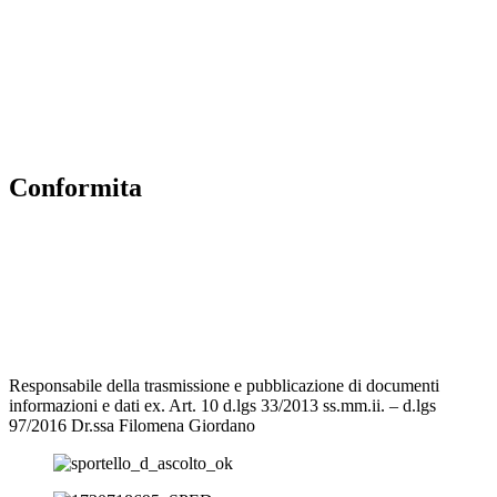
Albo Online
MIUR
Iscrizioni Online
Accesso Riservato
Conformita
Privacy Policy
Dichiarazione di accessibilità
Note legali
Responsabile della trasmissione e pubblicazione di documenti
informazioni e dati ex. Art. 10 d.lgs 33/2013 ss.mm.ii. – d.lgs
97/2016 Dr.ssa Filomena Giordano