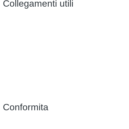
Collegamenti utili
Contatti
Amministrazione Trasparente
Scuola in Chiaro
Albo Online
MIUR
Iscrizioni Online
Accesso Riservato
Conformita
Privacy Policy