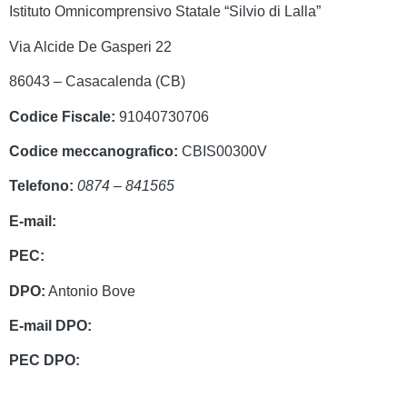
Istituto Omnicomprensivo Statale “Silvio di Lalla”
Via Alcide De Gasperi 22
86043 – Casacalenda (CB)
Codice Fiscale:
91040730706
Codice meccanografico:
CBIS00300V
Telefono:
0874 – 841565
E-mail:
cbis00300v@istruzione.it
PEC:
cbis00300v@pec.istruzione.it
DPO:
Antonio Bove
E-mail DPO:
privacy@oxfirm.it
PEC DPO:
oxfirm@emailcertificatapec.it