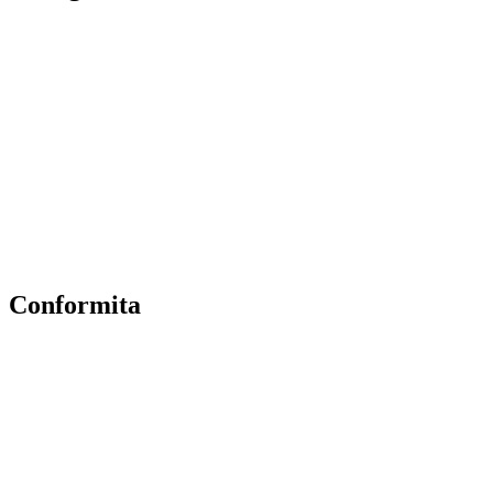
Contatti
Amministrazione Trasparente
Scuola in Chiaro
Albo Online
MIUR
Iscrizioni Online
Accesso Riservato
Conformita
Privacy Policy
Dichiarazione di accessibilità
Note legali