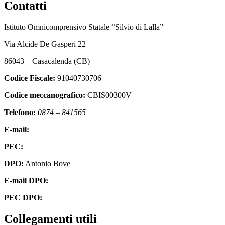
Contatti
Istituto Omnicomprensivo Statale “Silvio di Lalla”
Via Alcide De Gasperi 22
86043 – Casacalenda (CB)
Codice Fiscale:
91040730706
Codice meccanografico:
CBIS00300V
Telefono:
0874 – 841565
E-mail:
cbis00300v@istruzione.it
PEC:
cbis00300v@pec.istruzione.it
DPO:
Antonio Bove
E-mail DPO:
privacy@oxfirm.it
PEC DPO:
oxfirm@emailcertificatapec.it
Collegamenti utili