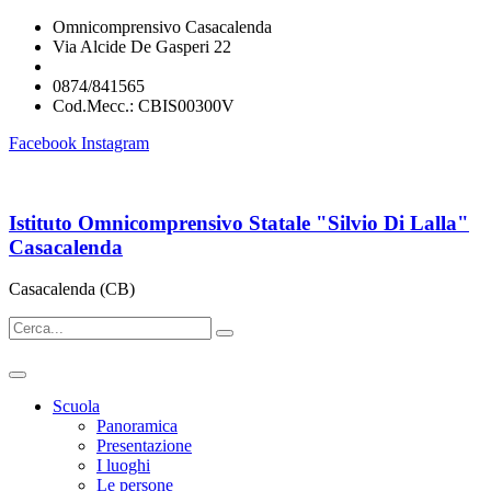
Omnicomprensivo Casacalenda
Via Alcide De Gasperi 22
cbis00300v@istruzione.it
0874/841565
Cod.Mecc.: CBIS00300V
Facebook
Instagram
Istituto Omnicomprensivo Statale "Silvio Di Lalla"
Casacalenda
Casacalenda (CB)
Scuola
Panoramica
Presentazione
I luoghi
Le persone