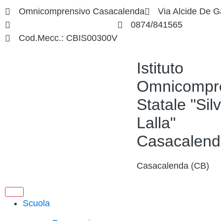
Omnicomprensivo Casacalenda
Via Alcide De G
cbis00300v@istruzione.it
0874/841565
Cod.Mecc.: CBIS00300V
Istituto
Omnicompr
Statale "Silv
Lalla"
Casacalend
Casacalenda (CB)
Scuola