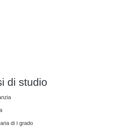
i di studio
anzia
a
ria di I grado