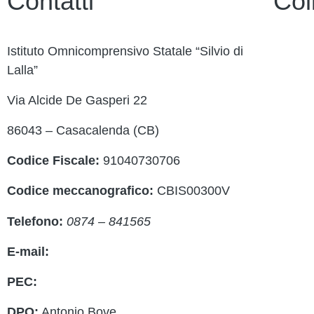
Contatti
Col
Istituto Omnicomprensivo Statale “Silvio di
Contatt
Lalla”
Ammini
Via Alcide De Gasperi 22
Scuola 
86043 – Casacalenda (CB)
Albo O
Codice Fiscale:
91040730706
MIUR
Codice meccanografico:
CBIS00300V
Iscrizi
Telefono:
0874 – 841565
Access
E-mail:
cbis00300v@istruzione.it
PEC:
cbis00300v@pec.istruzione.it
DPO:
Antonio Bove