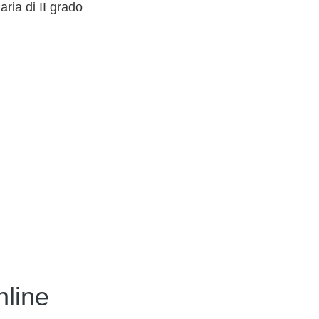
ria di II grado
nline