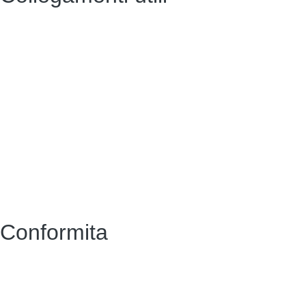
Contatti
Amministrazione Trasparente
Scuola in Chiaro
Albo Online
MIUR
Iscrizioni Online
Accesso Riservato
Conformita
Privacy Policy