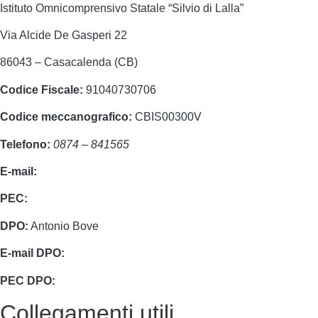
Istituto Omnicomprensivo Statale “Silvio di Lalla”
Via Alcide De Gasperi 22
86043 – Casacalenda (CB)
Codice Fiscale:
91040730706
Codice meccanografico:
CBIS00300V
Telefono:
0874 – 841565
E-mail:
cbis00300v@istruzione.it
PEC:
cbis00300v@pec.istruzione.it
DPO:
Antonio Bove
E-mail DPO:
privacy@oxfirm.it
PEC DPO:
oxfirm@emailcertificatapec.it
Collegamenti utili