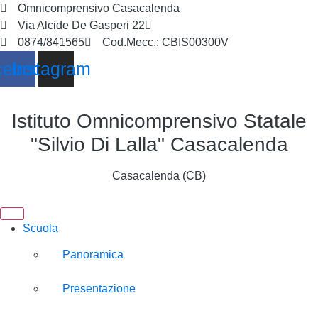
Omnicomprensivo Casacalenda
Via Alcide De Gasperi 22
cbis00300v@istruzione.it
0874/841565
Cod.Mecc.: CBIS00300V
cebook
Instagram
Istituto Omnicomprensivo Statale
"Silvio Di Lalla" Casacalenda
Casacalenda (CB)
Scuola
Panoramica
Presentazione