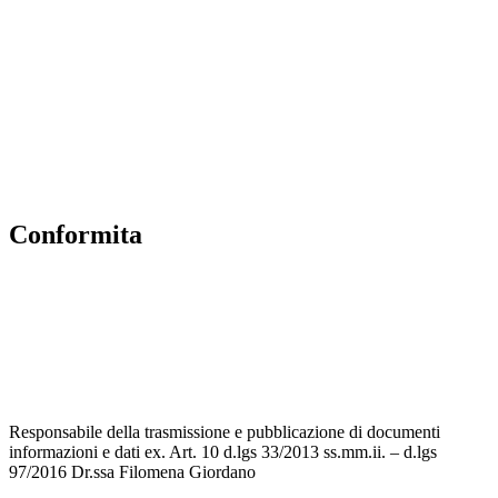
Scuola in Chiaro
Albo Online
MIUR
Iscrizioni Online
Accesso Riservato
Conformita
Privacy Policy
Dichiarazione di accessibilità
Note legali
Responsabile della trasmissione e pubblicazione di documenti
informazioni e dati ex. Art. 10 d.lgs 33/2013 ss.mm.ii. – d.lgs
97/2016 Dr.ssa Filomena Giordano