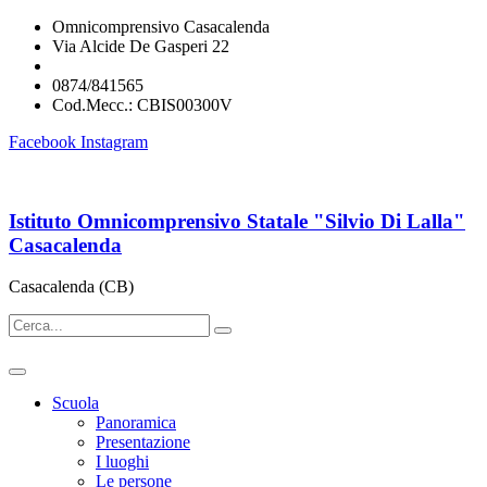
Omnicomprensivo Casacalenda
Via Alcide De Gasperi 22
cbis00300v@istruzione.it
0874/841565
Cod.Mecc.: CBIS00300V
Facebook
Instagram
Istituto Omnicomprensivo Statale "Silvio Di Lalla"
Casacalenda
Casacalenda (CB)
Scuola
Panoramica
Presentazione
I luoghi
Le persone