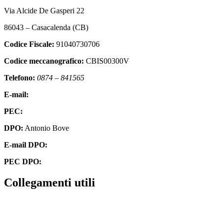
Via Alcide De Gasperi 22
86043 – Casacalenda (CB)
Codice Fiscale:
91040730706
Codice meccanografico:
CBIS00300V
Telefono:
0874 – 841565
E-mail:
cbis00300v@istruzione.it
PEC:
cbis00300v@pec.istruzione.it
DPO:
Antonio Bove
E-mail DPO:
privacy@oxfirm.it
PEC DPO:
oxfirm@emailcertificatapec.it
Collegamenti utili
Contatti
Amministrazione Trasparente