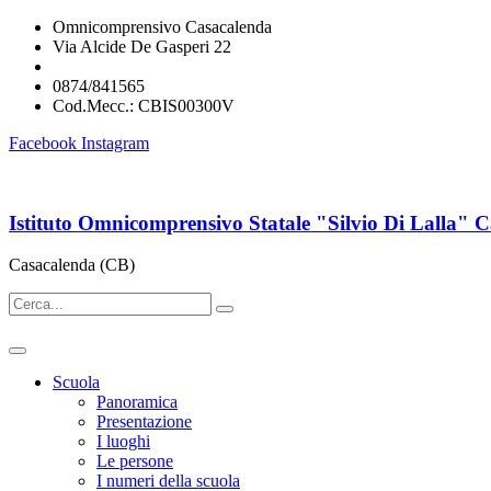
Omnicomprensivo Casacalenda
Via Alcide De Gasperi 22
cbis00300v@istruzione.it
0874/841565
Cod.Mecc.: CBIS00300V
Facebook
Instagram
Istituto Omnicomprensivo Statale "Silvio Di Lalla" 
Casacalenda (CB)
Scuola
Panoramica
Presentazione
I luoghi
Le persone
I numeri della scuola