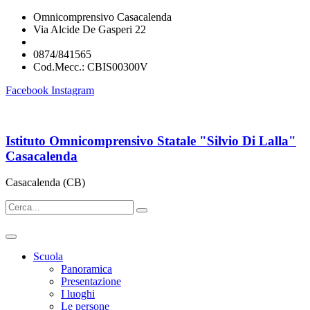
Omnicomprensivo Casacalenda
Via Alcide De Gasperi 22
cbis00300v@istruzione.it
0874/841565
Cod.Mecc.: CBIS00300V
Facebook
Instagram
Istituto Omnicomprensivo Statale "Silvio Di Lalla"
Casacalenda
Casacalenda (CB)
Scuola
Panoramica
Presentazione
I luoghi
Le persone