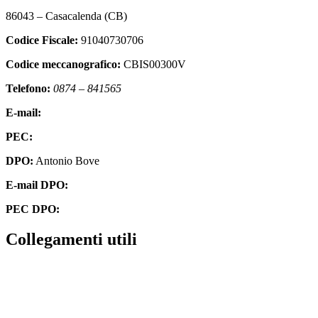
86043 – Casacalenda (CB)
Codice Fiscale:
91040730706
Codice meccanografico:
CBIS00300V
Telefono:
0874 – 841565
E-mail:
cbis00300v@istruzione.it
PEC:
cbis00300v@pec.istruzione.it
DPO:
Antonio Bove
E-mail DPO:
privacy@oxfirm.it
PEC DPO:
oxfirm@emailcertificatapec.it
Collegamenti utili
Contatti
Amministrazione Trasparente
Scuola in Chiaro