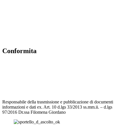
Albo Online
MIUR
Iscrizioni Online
Accesso Riservato
Conformita
Privacy Policy
Dichiarazione di accessibilità
Note legali
Responsabile della trasmissione e pubblicazione di documenti
informazioni e dati ex. Art. 10 d.lgs 33/2013 ss.mm.ii. – d.lgs
97/2016 Dr.ssa Filomena Giordano