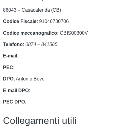
86043 – Casacalenda (CB)
Codice Fiscale:
91040730706
Codice meccanografico:
CBIS00300V
Telefono:
0874 – 841565
E-mail:
cbis00300v@istruzione.it
PEC:
cbis00300v@pec.istruzione.it
DPO:
Antonio Bove
E-mail DPO:
privacy@oxfirm.it
PEC DPO:
oxfirm@emailcertificatapec.it
Collegamenti utili