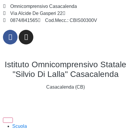
Omnicomprensivo Casacalenda
Via Alcide De Gasperi 22
cbis00300v@istruzione.it
0874/841565
Cod.Mecc.: CBIS00300V
Istituto Omnicomprensivo Statale
"Silvio Di Lalla" Casacalenda
Casacalenda (CB)
Scuola