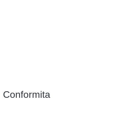
Contatti
Amministrazione Trasparente
Scuola in Chiaro
Albo Online
MIUR
Iscrizioni Online
Accesso Riservato
Conformita
Privacy Policy
Dichiarazione di accessibilità