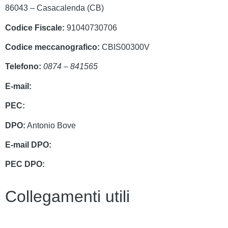
86043 – Casacalenda (CB)
Codice Fiscale:
91040730706
Codice meccanografico:
CBIS00300V
Telefono:
0874 – 841565
E-mail:
cbis00300v@istruzione.it
PEC:
cbis00300v@pec.istruzione.it
DPO:
Antonio Bove
E-mail DPO:
privacy@oxfirm.it
PEC DPO:
oxfirm@emailcertificatapec.it
Collegamenti utili