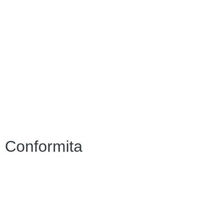
Contatti
Amministrazione Trasparente
Scuola in Chiaro
Albo Online
MIUR
Iscrizioni Online
Accesso Riservato
Conformita
Privacy Policy
Dichiarazione di accessibilità
Note legali