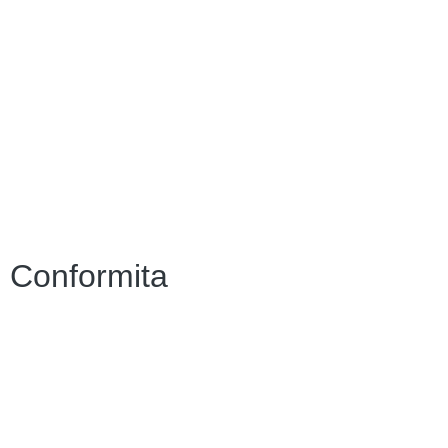
Amministrazione Trasparente
Scuola in Chiaro
Albo Online
MIUR
Iscrizioni Online
Accesso Riservato
Conformita
Privacy Policy
Dichiarazione di accessibilità
Note legali