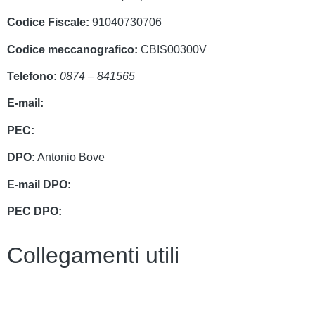
Codice Fiscale:
91040730706
Codice meccanografico:
CBIS00300V
Telefono:
0874 – 841565
E-mail:
cbis00300v@istruzione.it
PEC:
cbis00300v@pec.istruzione.it
DPO:
Antonio Bove
E-mail DPO:
privacy@oxfirm.it
PEC DPO:
oxfirm@emailcertificatapec.it
Collegamenti utili
Contatti