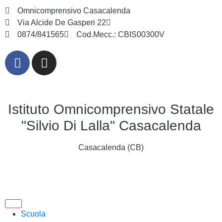
Omnicomprensivo Casacalenda
Via Alcide De Gasperi 22
cbis00300v@istruzione.it
0874/841565
Cod.Mecc.: CBIS00300V
Istituto Omnicomprensivo Statale
"Silvio Di Lalla" Casacalenda
Casacalenda (CB)
Scuola