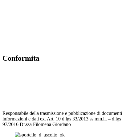
Scuola in Chiaro
Albo Online
MIUR
Iscrizioni Online
Accesso Riservato
Conformita
Privacy Policy
Dichiarazione di accessibilità
Note legali
Responsabile della trasmissione e pubblicazione di documenti
informazioni e dati ex. Art. 10 d.lgs 33/2013 ss.mm.ii. – d.lgs
97/2016 Dr.ssa Filomena Giordano