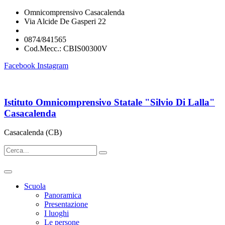
Omnicomprensivo Casacalenda
Via Alcide De Gasperi 22
cbis00300v@istruzione.it
0874/841565
Cod.Mecc.: CBIS00300V
Facebook
Instagram
Istituto Omnicomprensivo Statale "Silvio Di Lalla"
Casacalenda
Casacalenda (CB)
Scuola
Panoramica
Presentazione
I luoghi
Le persone