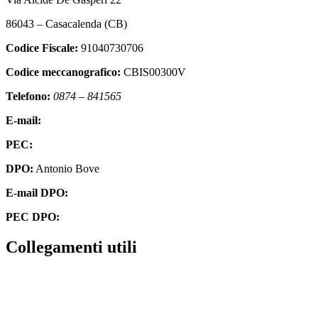
86043 – Casacalenda (CB)
Codice Fiscale:
91040730706
Codice meccanografico:
CBIS00300V
Telefono:
0874 – 841565
E-mail:
cbis00300v@istruzione.it
PEC:
cbis00300v@pec.istruzione.it
DPO:
Antonio Bove
E-mail DPO:
privacy@oxfirm.it
PEC DPO:
oxfirm@emailcertificatapec.it
Collegamenti utili
Contatti
Amministrazione Trasparente