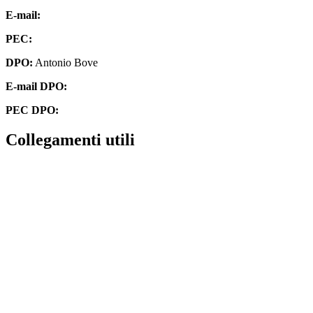
E-mail:
cbis00300v@istruzione.it
PEC:
cbis00300v@pec.istruzione.it
DPO:
Antonio Bove
E-mail DPO:
privacy@oxfirm.it
PEC DPO:
oxfirm@emailcertificatapec.it
Collegamenti utili
Contatti
Amministrazione Trasparente
Scuola in Chiaro
Albo Online
MIUR
Iscrizioni Online
Accesso Riservato