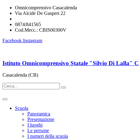
Omnicomprensivo Casacalenda
Via Alcide De Gasperi 22
cbis00300v@istruzione.it
0874/841565
Cod.Mecc.: CBIS00300V
Facebook
Instagram
Istituto Omnicomprensivo Statale "Silvio Di Lalla" 
Casacalenda (CB)
Scuola
Panoramica
Presentazione
I luoghi
Le persone
I numeri della scuola