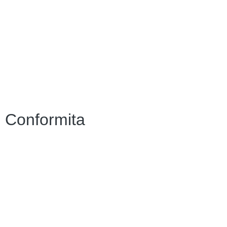
Scuola in Chiaro
Albo Online
MIUR
Iscrizioni Online
Accesso Riservato
Conformita
Privacy Policy
Dichiarazione di accessibilità
Note legali