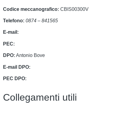
Codice meccanografico:
CBIS00300V
Telefono:
0874 – 841565
E-mail:
cbis00300v@istruzione.it
PEC:
cbis00300v@pec.istruzione.it
DPO:
Antonio Bove
E-mail DPO:
privacy@oxfirm.it
PEC DPO:
oxfirm@emailcertificatapec.it
Collegamenti utili
Contatti
Amministrazione Trasparente