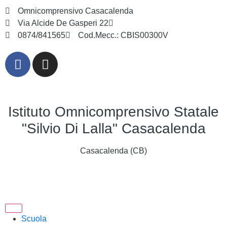
Omnicomprensivo Casacalenda
Via Alcide De Gasperi 22
cbis00300v@istruzione.it
0874/841565
Cod.Mecc.: CBIS00300V
Istituto Omnicomprensivo Statale
"Silvio Di Lalla" Casacalenda
Casacalenda (CB)
Scuola