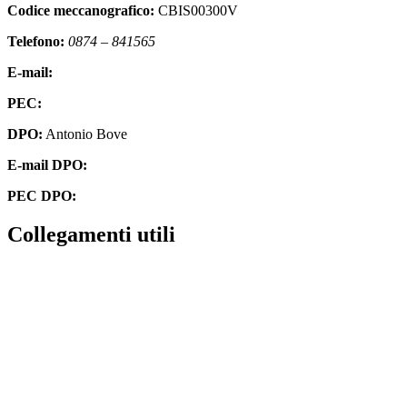
Codice meccanografico:
CBIS00300V
Telefono:
0874 – 841565
E-mail:
cbis00300v@istruzione.it
PEC:
cbis00300v@pec.istruzione.it
DPO:
Antonio Bove
E-mail DPO:
privacy@oxfirm.it
PEC DPO:
oxfirm@emailcertificatapec.it
Collegamenti utili
Contatti
Amministrazione Trasparente
Scuola in Chiaro
Albo Online
MIUR