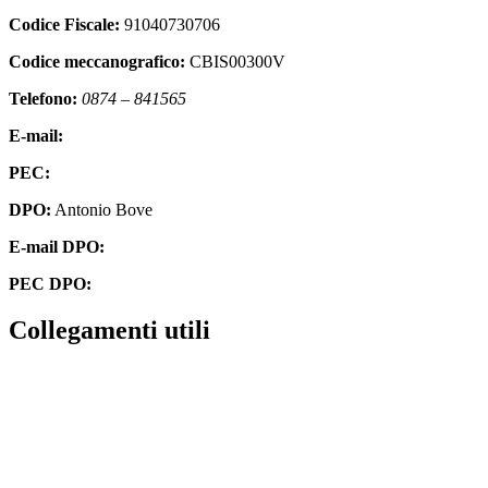
Codice Fiscale:
91040730706
Codice meccanografico:
CBIS00300V
Telefono:
0874 – 841565
E-mail:
cbis00300v@istruzione.it
PEC:
cbis00300v@pec.istruzione.it
DPO:
Antonio Bove
E-mail DPO:
privacy@oxfirm.it
PEC DPO:
oxfirm@emailcertificatapec.it
Collegamenti utili
Contatti
Amministrazione Trasparente
Scuola in Chiaro
Albo Online