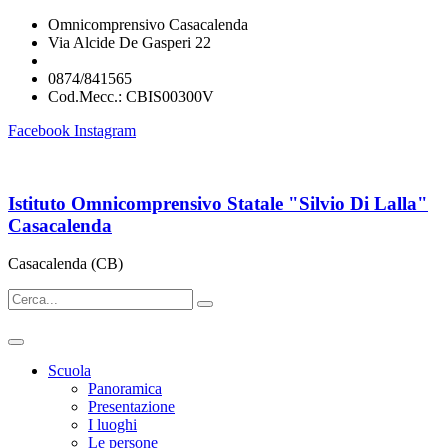
Omnicomprensivo Casacalenda
Via Alcide De Gasperi 22
cbis00300v@istruzione.it
0874/841565
Cod.Mecc.: CBIS00300V
Facebook
Instagram
Istituto Omnicomprensivo Statale "Silvio Di Lalla"
Casacalenda
Casacalenda (CB)
Scuola
Panoramica
Presentazione
I luoghi
Le persone