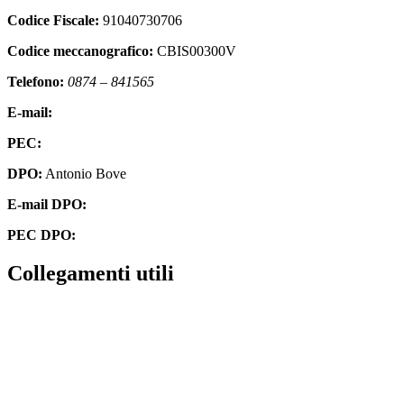
Codice Fiscale:
91040730706
Codice meccanografico:
CBIS00300V
Telefono:
0874 – 841565
E-mail:
cbis00300v@istruzione.it
PEC:
cbis00300v@pec.istruzione.it
DPO:
Antonio Bove
E-mail DPO:
privacy@oxfirm.it
PEC DPO:
oxfirm@emailcertificatapec.it
Collegamenti utili
Contatti
Amministrazione Trasparente
Scuola in Chiaro
Albo Online