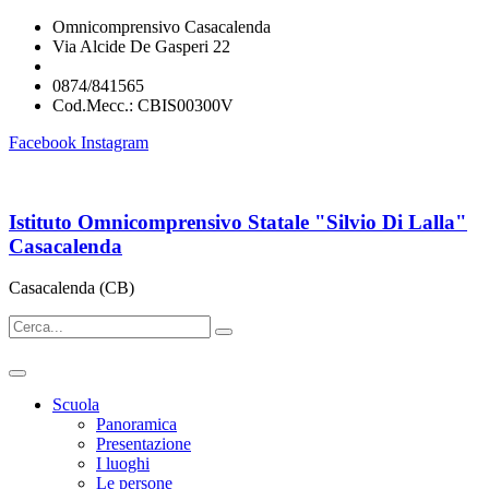
Omnicomprensivo Casacalenda
Via Alcide De Gasperi 22
cbis00300v@istruzione.it
0874/841565
Cod.Mecc.: CBIS00300V
Facebook
Instagram
Istituto Omnicomprensivo Statale "Silvio Di Lalla"
Casacalenda
Casacalenda (CB)
Scuola
Panoramica
Presentazione
I luoghi
Le persone