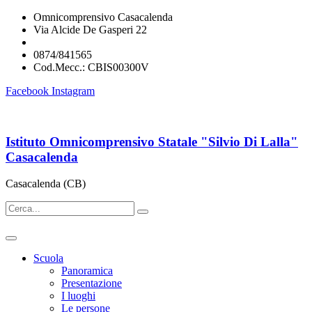
Omnicomprensivo Casacalenda
Via Alcide De Gasperi 22
cbis00300v@istruzione.it
0874/841565
Cod.Mecc.: CBIS00300V
Facebook
Instagram
Istituto Omnicomprensivo Statale "Silvio Di Lalla"
Casacalenda
Casacalenda (CB)
Scuola
Panoramica
Presentazione
I luoghi
Le persone