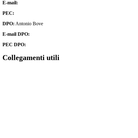
E-mail:
cbis00300v@istruzione.it
PEC:
cbis00300v@pec.istruzione.it
DPO:
Antonio Bove
E-mail DPO:
privacy@oxfirm.it
PEC DPO:
oxfirm@emailcertificatapec.it
Collegamenti utili
Contatti
Amministrazione Trasparente
Scuola in Chiaro
Albo Online
MIUR
Iscrizioni Online
Accesso Riservato