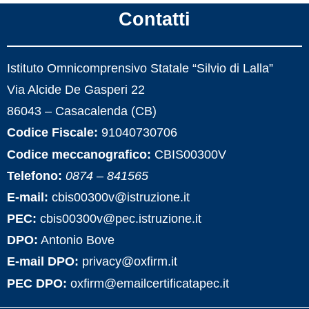
Le carte della scuola
Organi
Contatti
Regolamenti e codici di
Organig
comportamento
Istituto Omnicomprensivo Statale “Silvio di Lalla”
Organi co
Certificazioni informatiche
Via Alcide De Gasperi 22
86043 – Casacalenda (CB)
Codice Fiscale:
91040730706
Servizi
Codice meccanografico:
CBIS00300V
Telefono:
0874 – 841565
Panoramica
E-mail:
cbis00300v@istruzione.it
PEC:
cbis00300v@pec.istruzione.it
Famiglie e studenti
DPO:
Antonio Bove
E-mail DPO:
privacy@oxfirm.it
Personale scolastico
PEC DPO:
oxfirm@emailcertificatapec.it