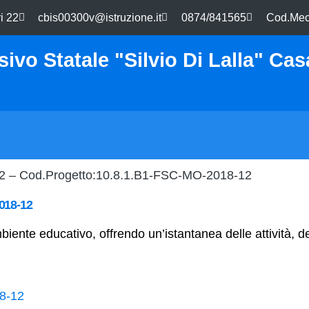
i 22
cbis00300v@istruzione.it
0874/841565
Cod.Mec
ivo Statale "Silvio Di Lalla" Ca
vi 2 – Cod.Progetto:10.8.1.B1-FSC-MO-2018-12
2018-12
iente educativo, offrendo un’istantanea delle attività, de
18-12