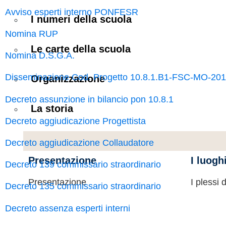
Avviso esperti interno PONFESR
I numeri della scuola
Nomina RUP
Le carte della scuola
Nomina D.S.G.A.
Disseminazione Cod. Progetto 10.8.1.B1-FSC-MO-20
Organizzazione
Decreto assunzione in bilancio pon 10.8.1
La storia
Decreto aggiudicazione Progettista
Decreto aggiudicazione Collaudatore
Presentazione
I luogh
Decreto 139 commissario straordinario
Presentazione
I plessi 
Decreto 135 commissario straordinario
Decreto assenza esperti interni