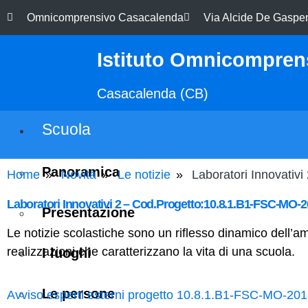
Omnicomprensivo Casacalenda
Via Alcide De Gasper
Istituto Omnicomprens
Casacalenda (CB)
Scuola
Panoramica
Home
Novità
Le notizie
Laboratori Innovati
Laboratori Innovativi 2 – Cod.Progetto:10.8.1.B1-FSC-MO-
Presentazione
Le notizie scolastiche sono un riflesso dinamico dell’amb
realizzazioni che caratterizzano la vita di una scuola.
I luoghi
Le persone
Avviso esperti esterni progetto 10.8.1.B1-FSC-MO-20