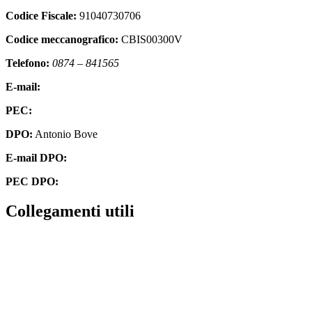
Codice Fiscale:
91040730706
Codice meccanografico:
CBIS00300V
Telefono:
0874 – 841565
E-mail:
cbis00300v@istruzione.it
PEC:
cbis00300v@pec.istruzione.it
DPO:
Antonio Bove
E-mail DPO:
privacy@oxfirm.it
PEC DPO:
oxfirm@emailcertificatapec.it
Collegamenti utili
Contatti
Amministrazione Trasparente
Scuola in Chiaro
Albo Online