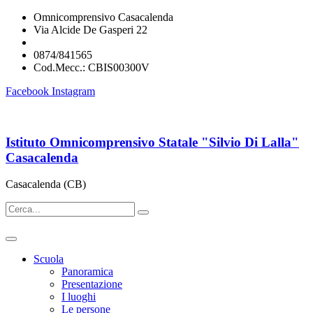
Omnicomprensivo Casacalenda
Via Alcide De Gasperi 22
cbis00300v@istruzione.it
0874/841565
Cod.Mecc.: CBIS00300V
Facebook
Instagram
Istituto Omnicomprensivo Statale "Silvio Di Lalla"
Casacalenda
Casacalenda (CB)
Scuola
Panoramica
Presentazione
I luoghi
Le persone