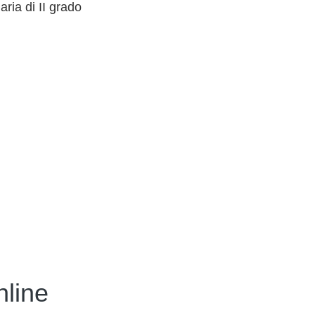
ria di II grado
nline