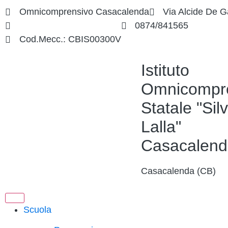
Omnicomprensivo Casacalenda
Via Alcide De G
cbis00300v@istruzione.it
0874/841565
Cod.Mecc.: CBIS00300V
Istituto
Omnicompr
Statale "Silv
Lalla"
Casacalend
Casacalenda (CB)
Scuola