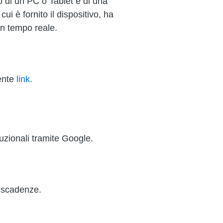
o di un PC o Tablet e di una
i è fornito il dispositivo, ha
in tempo reale.
uente
link.
tuzionali tramite Google.
o scadenze.