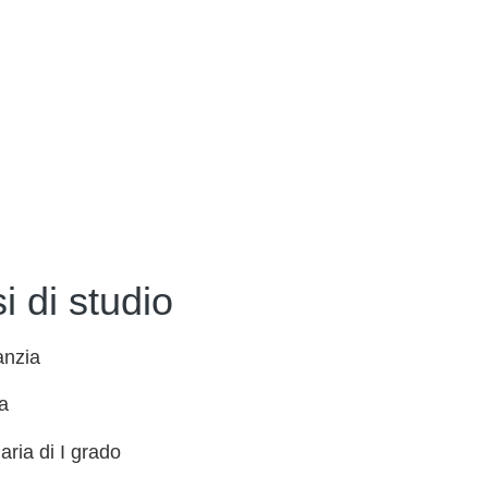
i di studio
anzia
a
ria di I grado