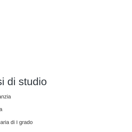
i di studio
anzia
a
ria di I grado