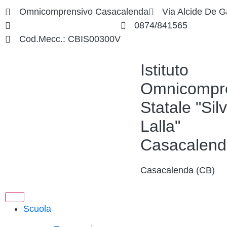
Omnicomprensivo Casacalenda
Via Alcide De G
cbis00300v@istruzione.it
0874/841565
Cod.Mecc.: CBIS00300V
Istituto
Omnicompr
Statale "Silv
Lalla"
Casacalend
Casacalenda (CB)
Scuola