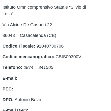
Istituto Omnicomprensivo Statale “Silvio di
Contatt
Lalla”
Ammini
Via Alcide De Gasperi 22
Scuola 
86043 – Casacalenda (CB)
Albo O
Codice Fiscale:
91040730706
MIUR
Codice meccanografico:
CBIS00300V
Iscrizi
Telefono:
0874 – 841565
Access
E-mail:
cbis00300v@istruzione.it
PEC:
cbis00300v@pec.istruzione.it
DPO:
Antonio Bove
E-mail DPO:
privacy@oxfirm.it