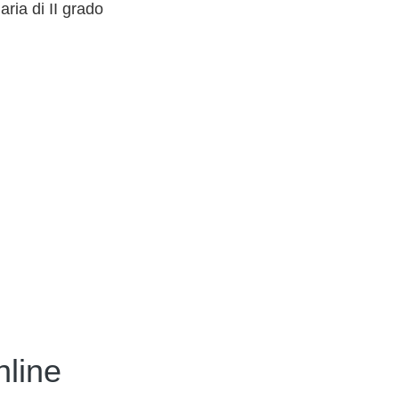
ria di II grado
nline